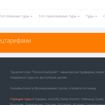
Топ пляжные туры
Топ горнолыжные туры
Туры
ецтарифами
цтарифами
Турагентство "Полосатый рейс" - ивановская турфирма, извес
Надежные туры по доступным ценам.
Онлайн-поиск и бронирование туров, отелей и гостиниц.
Горящие туры
в Турцию, на Кубу, Кипр, Египет, Тайланд, Тунис
Вьетнам, Доминикану, Грецию, Испанию, Италию Горнолыжны