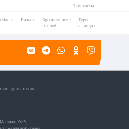
Контакты
О Нас
Визы
Бронирование
Туры
отелей
в кредит
тное турагентство.
, Марокко, ОАЭ,
е туры для любителей