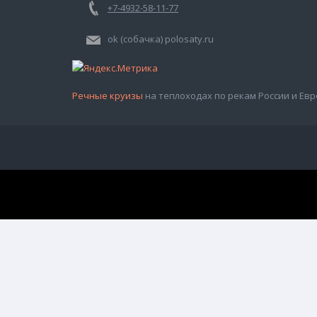
+7-4932-58-11-77
ok (собачка) polosaty.ru
Речные круизы
на теплоходах по рекам России и Евр