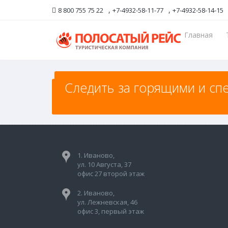
,
,
8 800 755 75 22
+7-4932-58-11-77
+7-4932-58-14-15
Главная
Следить за горящими и сп
Следить за горящими и спе
1. Иваново,
ул. 10 Августа, 37
офис 27 второй этаж
2. Иваново,
ул. Лежневская, 46
офис 3, первый этаж