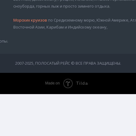
сноуборда, горных лыж и просто зимнего отдыха.
Морских круизов
по Средиземному морю, Южной Америке, Атл
Восточной Азии, Карибам и Индийскому океану,
опы.
2007-2025, ПОЛОСАТЫЙ РЕЙС © ВСЕ ПРАВА ЗАЩИЩЕНЫ.
Tilda
Made on