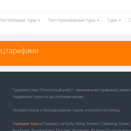
Топ пляжные туры
Топ горнолыжные туры
Туры
ецтарифами
цтарифами
Турагентство "Полосатый рейс" - ивановская турфирма, извес
Надежные туры по доступным ценам.
Онлайн-поиск и бронирование туров, отелей и гостиниц.
Горящие туры
в Турцию, на Кубу, Кипр, Египет, Тайланд, Тунис
Вьетнам, Доминикану, Грецию, Испанию, Италию Горнолыжны