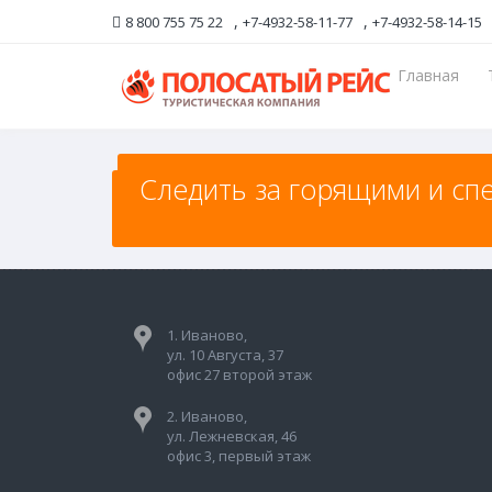
,
,
8 800 755 75 22
+7-4932-58-11-77
+7-4932-58-14-15
Главная
Следить за горящими и сп
Следить за горящими и спе
1. Иваново,
ул. 10 Августа, 37
офис 27 второй этаж
2. Иваново,
ул. Лежневская, 46
офис 3, первый этаж