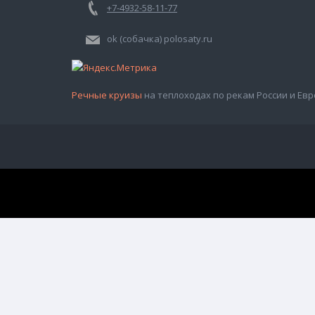
+7-4932-58-11-77
ok (собачка) polosaty.ru
Речные круизы
на теплоходах по рекам России и Евр