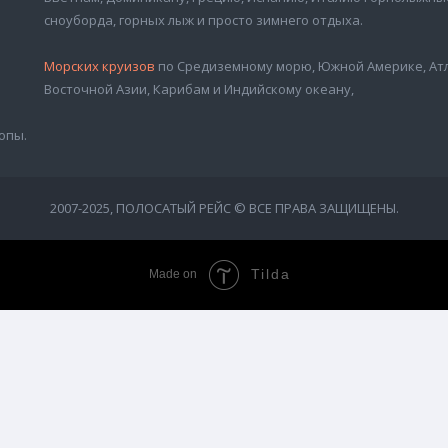
сноуборда, горных лыж и просто зимнего отдыха.
Морских круизов
по Средиземному морю, Южной Америке, Атл
Восточной Азии, Карибам и Индийскому океану,
опы.
2007-2025, ПОЛОСАТЫЙ РЕЙС © ВСЕ ПРАВА ЗАЩИЩЕНЫ.
Tilda
Made on