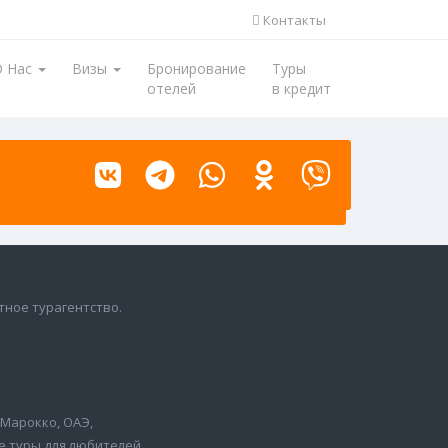
Контакты
О Нас
Визы
Бронирование
Туры
отелей
в кредит
тное турагентство.
, Марокко, ОАЭ,
е туры для любителей